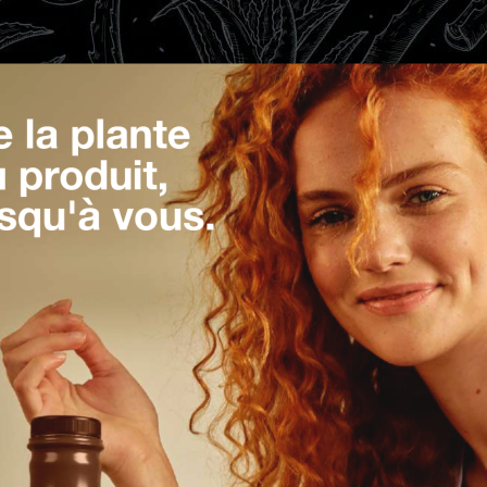
 la plante
 produit,
squ'à vous.