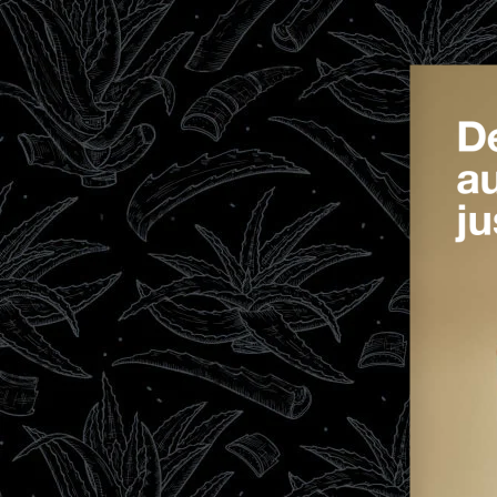
De
au
ju