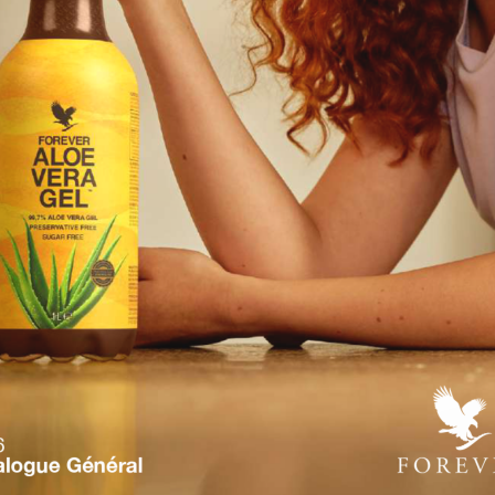
6
alogue Général